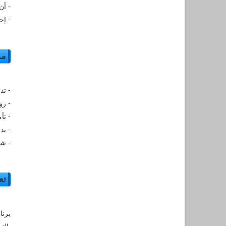
- أن
- إج
مز
- تد
- رو
- تأ
- بد
- شه
تع