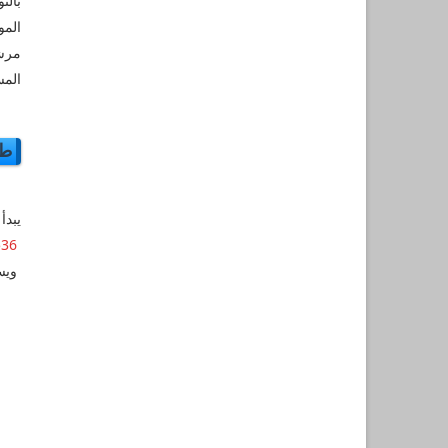
بالت
المو
مرشح
المس
طر
يبدأ التق
https://www.linkedin.com/jobs/view/2498064536/
ويست