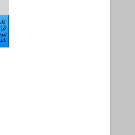
أكاد
لأرا
تدري
بال