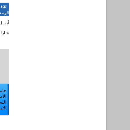
Tags
الوس
أرسل 
شارك 
جامع
الأم
التس
الأم