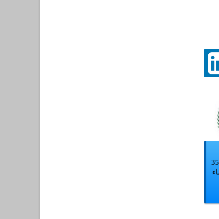
 في 3569
اء