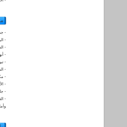
مد
- جد
- ال
- ال
- أبه
- تب
- ال
- مك
- ال
- جا
- ال
وأم
را