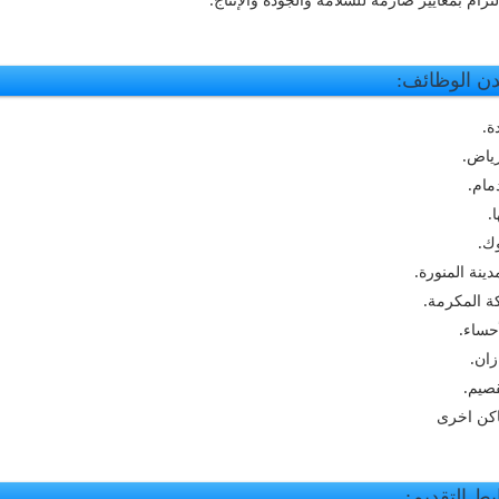
ن الوظائف:
ة.
رياض.
دمام.
ا.
وك.
مدينة المنورة.
ة المكرمة.
أحساء.
زان.
قصيم.
اكن اخرى
بط التقديم: