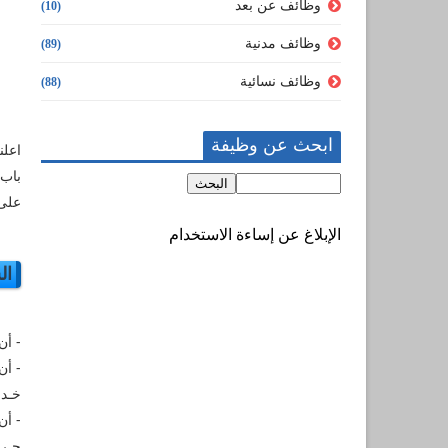
وظائف عن بعد
(10)
وظائف مدنية
(89)
وظائف نسائية
(88)
ابحث عن وظيفة
اعلن
باب 
على 
الإبلاغ عن إساءة الاستخدام
ال
- أن
- أن
خـدم
- أن
جـري