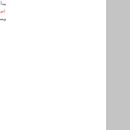
يبدأ الت
اضغ
ويستم