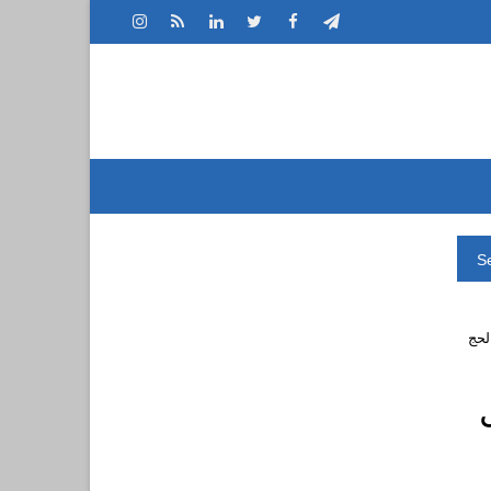
S
لحج