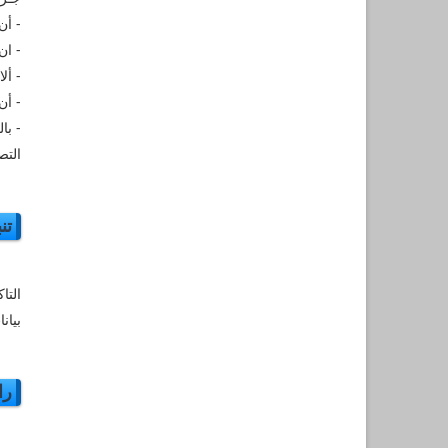
- أن
- ان
- أل
- أن
- با
التص
تن
التا
بيان
را