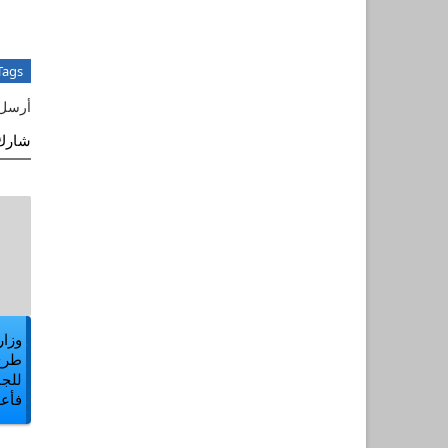
Tags
أرسل 
شارك 
وزار
للجن
فأع