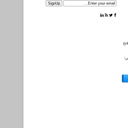
تح
ي: