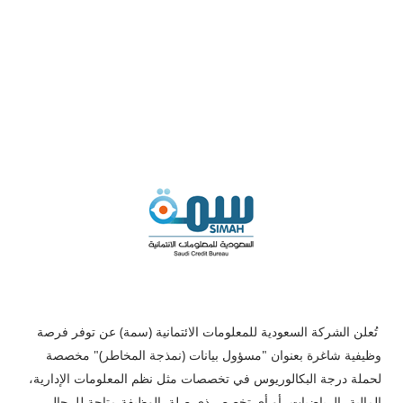
تُعلن الشركة السعودية للمعلومات الائتمانية (سمة) عن توفر فرصة
وظيفية شاغرة بعنوان "مسؤول بيانات (نمذجة المخاطر)" مخصصة
لحملة درجة البكالوريوس في تخصصات مثل نظم المعلومات الإدارية،
المالية، الرياضيات، أو أي تخصص ذي صلة. الوظيفة متاحة للرجال