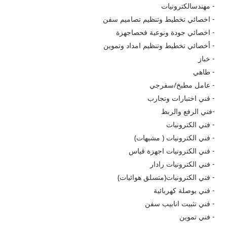
- مهندس​الكترونيات
- اخصائي تخطيط وتنظيم تصاميم سفن
- اخصائي جودة ونوعية فحص​اجهزة
- أخصائي تخطيط وتنظيم امداد وتموين
- خباز
- طاهي
- عامل مطبخ/سفرجي
- فني اختبارات وتجارب
-فني الرفع والربط
- فني الكترونيات
- فني الكترونيات ( مشبهات)
- فني الكترونيات اجهزة قياس
- فني الكترونيات رادار
- فني الكترونيات(متسلق هوائيات)
- فني بوصلة كهربائية
- فني تثبيت انابيب سفن
- فني تموين