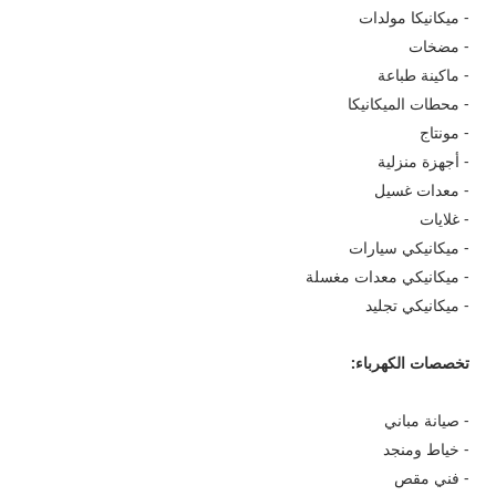
- ميكانيكا مولدات
- مضخات
- ماكينة طباعة
- محطات الميكانيكا
- مونتاج
- أجهزة منزلية
- معدات غسيل
- غلايات
- ميكانيكي سيارات
- ميكانيكي معدات مغسلة
- ميكانيكي تجليد
تخصصات الكهرباء:
- صيانة مباني
- خياط ومنجد
- فني مقص